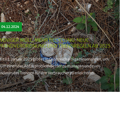
04.12.2024
WENIGER MÜLL, MEHR RECYCLING: NEUE
PFANDVERORDNUNG UND TRENNREGELN AB 2025
it 01. Januar 2025 gibt es in Österreich einige Neuerungen, um
zum einen das Abfallproblem besser zu managen und zum
nderen das Trennen für den Verbraucher zu erleichtern.