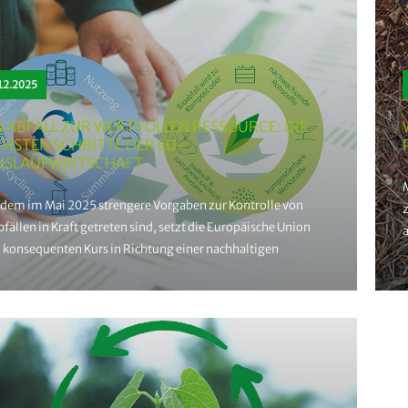
12.2025
 ABFALL ZUR WERTVOLLEN RESSOURCE: DIE
HSTEN SCHRITTE DER EU-
ISLAUFWIRTSCHAFT
M
dem im Mai 2025 strengere Vorgaben zur Kontrolle von
fällen in Kraft getreten sind, setzt die Europäische Union
a
n konsequenten Kurs in Richtung einer nachhaltigen
laufwirtschaft fort.