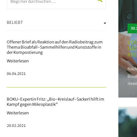
BELIEBT
30.
Offener Brief als Reaktion auf den Radiobeitrag zum
VON
Thema Bioabfall-Sammelhilfen und Kunststoffe in
NÄC
der Kompostierung
KRE
Weiterlesen
Nach
06.04.2021
Bioab
ihre
Kreis
BOKU-Expertin Fritz: „Bio-Kreislauf-Sackerl hilft im
Kampf gegen Mikroplastik“
Weiterlesen
20.02.2021