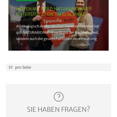
HELFEN MIT HERZ: NATURABIOMAT®
UNTERSTÜTZT DIE TAFEL SCHWAZ
Als ökologisch denkendes Familienunternehmen hat
sich NATURABIOMAT® nicht nur der Nachhaltigkeit,
sondern auch der gesellschaftlichen Verantwortung
verschrieben. Aus diesem Grund haben wir die Tafel
Schwaz mit einer Spendenaktion unterstützt, um
Menschen zu helfen, die sich in schwierigen
finanziellen Verhältnissen befinden.
pro Seite
SIE HABEN FRAGEN?