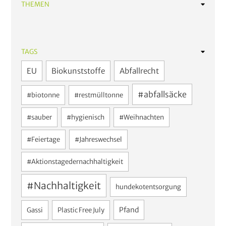
THEMEN
Abfalltrennung
Pfandsystem
TAGS
Kreislaufwirtschaft
EU
Biokunststoffe
Abfallrecht
Haus und Garten
#abfallsäcke
#biotonne
#restmülltonne
Neuigkeiten
#sauber
#hygienisch
#Weihnachten
#Feiertage
#Jahreswechsel
#Aktionstagedernachhaltigkeit
#Nachhaltigkeit
hundekotentsorgung
Pfand
Gassi
Plastic Free July