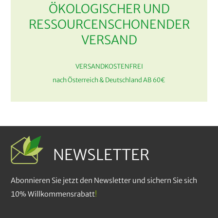
ÖKOLOGISCHER UND
RESSOURCENSCHONENDER
VERSAND
VERSANDKOSTENFREI
nach Österreich & Deutschland AB 60€
NEWSLETTER
Abonnieren Sie jetzt den Newsletter und sichern Sie sich
10% Willkommensrabatt
!