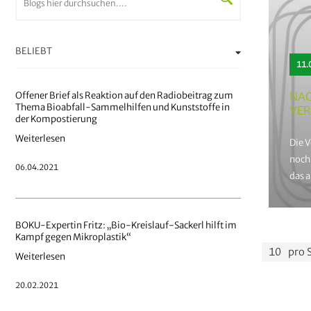
BELIEBT
11.
Offener Brief als Reaktion auf den Radiobeitrag zum
NAC
Thema Bioabfall-Sammelhilfen und Kunststoffe in
VE
der Kompostierung
Weiterlesen
Die 
noch
06.04.2021
das 
ford
Damit
BOKU-Expertin Fritz: „Bio-Kreislauf-Sackerl hilft im
Verp
Kampf gegen Mikroplastik“
Proj
pro 
Weiterlesen
Verp
20.02.2021