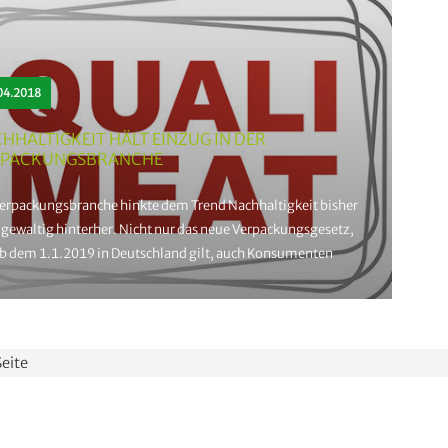
04.2018
HHALTIGKEIT HÄLT EINZUG IN DER
RPACKUNGSBRANCHE
Verpackungsbranche hinkte dem Trend Nachhaltigkeit bisher
 gewaltig hinterher. Nicht nur das neue Verpackungsgesetz,
ab dem 1.1.2019 in Deutschland gilt, auch Konsumenten
ern nun ein Umdenken in den verwendeten Materialien.
 die Qualität des Packguts aber trotz nachhaltiger
ackung gewährleistet werden kann, forscht das
ektkonsortium QualiMeat an ressourcenschonenden
Seite
ackungsmöglichkeiten für Fleisch.