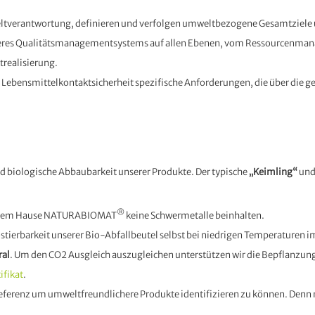
tverantwortung, definieren und verfolgen umweltbezogene Gesamtziele un
seres Qualitätsmanagementsystems auf allen Ebenen, vom Ressourcenman
trealisierung.
er Lebensmittelkontaktsicherheit spezifische Anforderungen, die über die 
d biologische Abbaubarkeit unserer Produkte. Der typische
„Keimling“
und
®
us dem Hause NATURABIOMAT
keine Schwermetalle beinhalten.
stierbarkeit unserer Bio-Abfallbeutel selbst bei niedrigen Temperaturen 
ral
. Um den CO2 Ausgleich auszugleichen unterstützen wir die Bepflanzung 
ifikat
.
ferenz um umweltfreundlichere Produkte identifizieren zu können. Denn