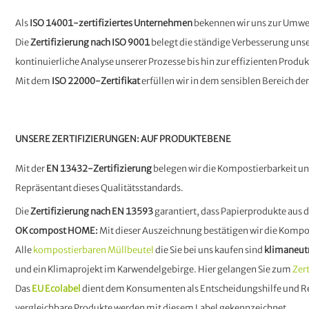
Als
ISO 14001-zertifiziertes Unternehmen
bekennen wir uns zur Umwel
Die
Zertifizierung nach ISO 9001
belegt die ständige Verbesserung un
kontinuierliche Analyse unserer Prozesse bis hin zur effizienten Produk
Mit dem
ISO 22000-Zertifikat
erfüllen wir in dem sensiblen Bereich d
UNSERE ZERTIFIZIERUNGEN: AUF PRODUKTEBENE
Mit der
EN 13432-Zertifizierung
belegen wir die Kompostierbarkeit un
Repräsentant dieses Qualitätsstandards.
Die
Zertifizierung nach EN 13593
garantiert, dass Papierprodukte a
OK compost HOME:
Mit dieser Auszeichnung bestätigen wir die Kompo
Alle
kompostierbaren Müllbeutel
die Sie bei uns kaufen sind
klimaneut
und ein Klimaprojekt im Karwendelgebirge. Hier gelangen Sie zum
Zert
Das
EU Ecolabel
dient dem Konsumenten als Entscheidungshilfe und Re
vergleichbare Produkte werden mit diesem Label gekennzeichnet.