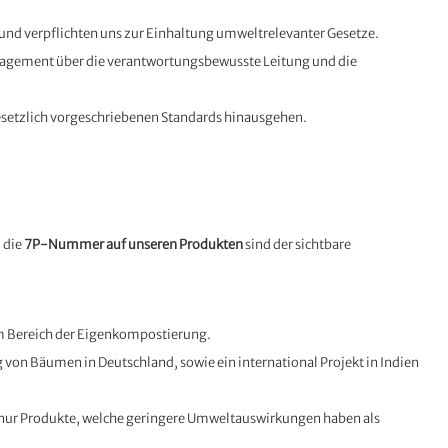
d verpflichten uns zur Einhaltung umweltrelevanter Gesetze.
agement über die verantwortungsbewusste Leitung und die
gesetzlich vorgeschriebenen Standards hinausgehen.
 die
7P-Nummer auf unseren Produkten
sind der sichtbare
im Bereich der Eigenkompostierung.
von Bäumen in Deutschland, sowie ein international Projekt in Indien
 nur Produkte, welche geringere Umweltauswirkungen haben als