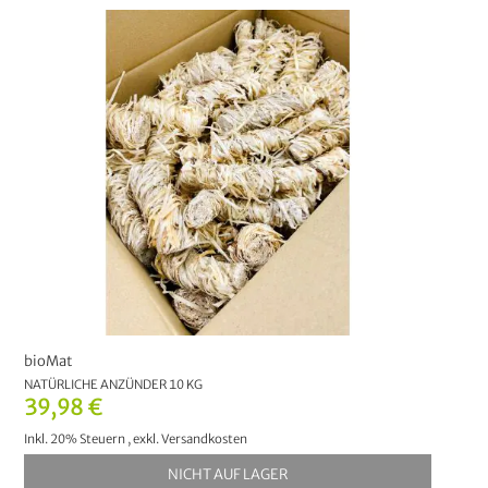
Düngung
13
Schädlingsbekämpfung
7
Natürliche Anzünder
1
HERSTELLER
bioMat
1
bioMat
NATÜRLICHE ANZÜNDER 10 KG
39,98 €
Inkl. 20% Steuern
,
exkl.
Versandkosten
NICHT AUF LAGER