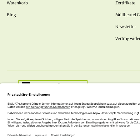
Warenkorb
Zertifikate
Blog
Müllbeutel 
Newsletter
Vertrag wide
Shop:
Deutschland / Österreich
HABEN SIE FRAGEN? WIR SIND FÜR SIE DA!
+43 (0) 5242 74 100
office@biomat-shop.com