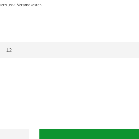
euern
,
exkl.
Versandkosten
NICHT AUF LAGER