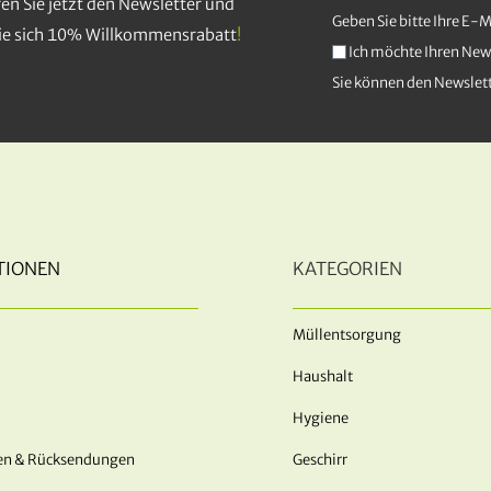
en Sie jetzt den Newsletter und
Geben Sie bitte Ihre E-
Sie sich 10% Willkommensrabatt
!
Ich möchte Ihren News
Sie können den Newslett
TIONEN
KATEGORIEN
Müllentsorgung
Haushalt
Hygiene
en & Rücksendungen
Geschirr