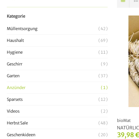
Kategorie
Müllentsorgung
42
Haushalt
69
Hygiene
11
Geschirr
9
Garten
37
Anzünder
1
Sparsets
12
Videos
2
bioMat
Herbst Sale
48
NATÜRLIC
39,98 
Geschenkideen
20