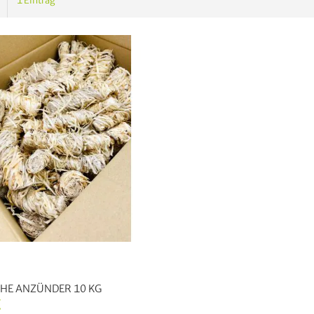
1
Eintrag
HE ANZÜNDER 10 KG
€