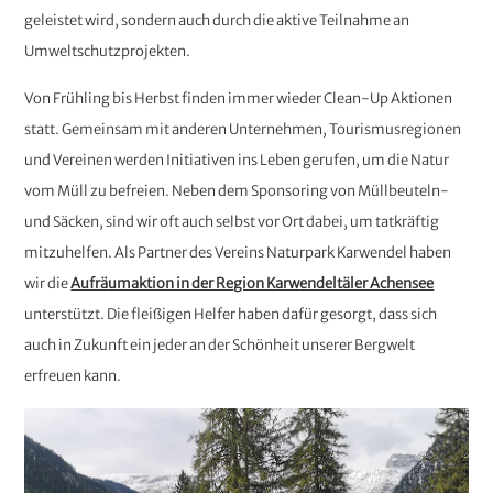
geleistet wird, sondern auch durch die aktive Teilnahme an
Umweltschutzprojekten.
Von Frühling bis Herbst finden immer wieder Clean-Up Aktionen
statt. Gemeinsam mit anderen Unternehmen, Tourismusregionen
und Vereinen werden Initiativen ins Leben gerufen, um die Natur
vom Müll zu befreien. Neben dem Sponsoring von Müllbeuteln-
und Säcken, sind wir oft auch selbst vor Ort dabei, um tatkräftig
mitzuhelfen. Als Partner des Vereins Naturpark Karwendel haben
wir die
Aufräumaktion in der Region Karwendeltäler Achensee
unterstützt. Die fleißigen Helfer haben dafür gesorgt, dass sich
auch in Zukunft ein jeder an der Schönheit unserer Bergwelt
erfreuen kann.