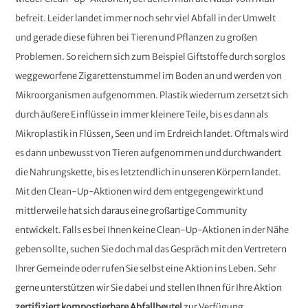
befreit. Leider landet immer noch sehr viel Abfall in der Umwelt
und gerade diese führen bei Tieren und Pflanzen zu großen
Problemen. So reichern sich zum Beispiel Giftstoffe durch sorglos
weggeworfene Zigarettenstummel im Boden an und werden von
Mikroorganismen aufgenommen. Plastik wiederrum zersetzt sich
durch äußere Einflüsse in immer kleinere Teile, bis es dann als
Mikroplastik in Flüssen, Seen und im Erdreich landet. Oftmals wird
es dann unbewusst von Tieren aufgenommen und durchwandert
die Nahrungskette, bis es letztendlich in unseren Körpern landet.
Mit den Clean-Up-Aktionen wird dem entgegengewirkt und
mittlerweile hat sich daraus eine großartige Community
entwickelt. Falls es bei Ihnen keine Clean-Up-Aktionen in der Nähe
geben sollte, suchen Sie doch mal das Gespräch mit den Vertretern
Ihrer Gemeinde oder rufen Sie selbst eine Aktion ins Leben. Sehr
gerne unterstützen wir Sie dabei und stellen Ihnen für Ihre Aktion
zertifiziert kompostierbare Abfallbeutel
zur Verfügung.