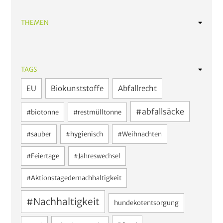
THEMEN
Abfalltrennung
Pfandsystem
TAGS
Kreislaufwirtschaft
EU
Biokunststoffe
Abfallrecht
Haus und Garten
#abfallsäcke
#biotonne
#restmülltonne
Neuigkeiten
#sauber
#hygienisch
#Weihnachten
#Feiertage
#Jahreswechsel
#Aktionstagedernachhaltigkeit
#Nachhaltigkeit
hundekotentsorgung