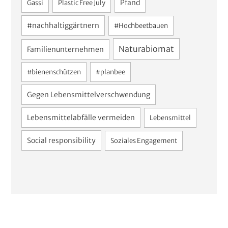
Pfand
Gassi
Plastic Free July
#nachhaltiggärtnern
#Hochbeetbauen
Naturabiomat
Familienunternehmen
#bienenschützen
#planbee
Gegen Lebensmittelverschwendung
Lebensmittelabfälle vermeiden
Lebensmittel
Social responsibility
Soziales Engagement