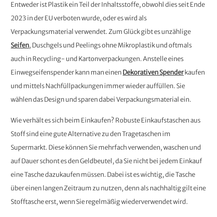
Entweder ist Plastik ein Teil der Inhaltsstoffe, obwohl dies seit Ende
2023 in der EU verboten wurde, oder es wird als
Verpackungsmaterial verwendet. Zum Glück gibt es unzählige
Seifen
, Duschgels und Peelings ohne Mikroplastik und oftmals
auch in Recycling- und Kartonverpackungen. Anstelle eines
Einwegseifenspender kann man einen
Dekorativen Spender
kaufen
und mittels Nachfüllpackungen immer wieder auffüllen. Sie
wählen das Design und sparen dabei Verpackungsmaterial ein.
Wie verhält es sich beim Einkaufen? Robuste Einkaufstaschen aus
Stoff sind eine gute Alternative zu den Tragetaschen im
Supermarkt. Diese können Sie mehrfach verwenden, waschen und
auf Dauer schont es den Geldbeutel, da Sie nicht bei jedem Einkauf
eine Tasche dazukaufen müssen. Dabei ist es wichtig, die Tasche
über einen langen Zeitraum zu nutzen, denn als nachhaltig gilt eine
Stofftasche erst, wenn Sie regelmäßig wiederverwendet wird.