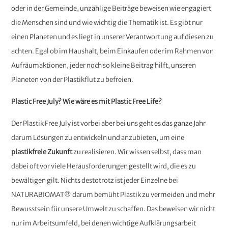
oder in der Gemeinde, unzählige Beiträge beweisen wie engagiert
die Menschen sind und wie wichtig die Thematik ist. Es gibt nur
einen Planeten und es liegt in unserer Verantwortung auf diesen zu
achten. Egal ob im Haushalt, beim Einkaufen oder im Rahmen von
Aufräumaktionen, jeder noch so kleine Beitrag hilft, unseren
Planeten von der Plastikflut zu befreien.
Plastic Free July? Wie wäre es mit Plastic Free Life?
Der Plastik Free July ist vorbei aber bei uns geht es das ganze Jahr
darum Lösungen zu entwickeln und anzubieten, um eine
plastikfreie Zukunft
zu realisieren. Wir wissen selbst, dass man
dabei oft vor viele Herausforderungen gestellt wird, die es zu
bewältigen gilt. Nichts destotrotz ist jeder Einzelne bei
NATURABIOMAT® darum bemüht Plastik zu vermeiden und mehr
Bewusstsein für unsere Umwelt zu schaffen. Das beweisen wir nicht
nur im Arbeitsumfeld, bei denen wichtige Aufklärungsarbeit