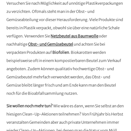
Versuchen Sie nach Möglichkeit auf unnötige Plastikverpackungen
zu verzichten. Oftmals steht man in der Obst- und
Gemüseabteilung vor dieser Herausforderung. Viele Produkte sind
bereits in Plastik verpackt, obwohl sie über eine natürliche Schale
verfügen. Verwenden Sie
Netzbeutel aus Baumwolle
oder
nachhaltige
Obst- und Gemüsebeutel
und achten Sie bei
verpackten Produkten auf
Biofolien
. Biokarotten werden
beispielsweise oft in einem kompostierbaren Beutel zum Verkauf
angeboten. Zudem können qualitativ hochwertige Obst- und
Gemüsebeutel mehrfach verwendet werden, das Obst- und
Gemüse bleibt länger frisch und am Ende kann man den Beutel
noch für die Bioabfallsammlung nutzen.
Sie wollen noch mehr tun?
Wie wäre es dann, wenn Sie selbst an den
hiesigen Clean-Up-Aktionen teilnehmen? Von Frühjahr bis Herbst
veranstalten Gemeinden aber auch private Unternehmen immer
wieder Clean-Up-Aktionen, bei denen man die Natur vom Müll