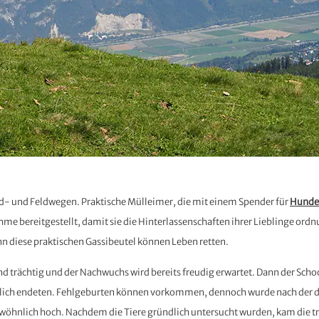
ald- und Feldwegen. Praktische Mülleimer, die mit einem Spender für
Hunde
ahme bereitgestellt, damit sie die Hinterlassenschaften ihrer Lieblinge o
nn diese praktischen Gassibeutel können Leben retten.
d trächtig und der Nachwuchs wird bereits freudig erwartet. Dann der Scho
 tödlich endeten. Fehlgeburten können vorkommen, dennoch wurde nach der d
ewöhnlich hoch. Nachdem die Tiere gründlich untersucht wurden, kam die t