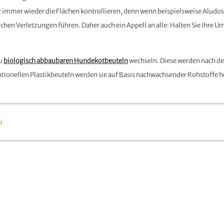
 immer wieder die Flächen kontrollieren, denn wenn beispielsweise Aludo
chen Verletzungen führen. Daher auch ein Appell an alle: Halten Sie Ihre U
zu
biologisch abbaubaren Hundekotbeuteln
wechseln. Diese werden nach d
tionellen Plastikbeuteln werden sie auf Basis nachwachsender Rohstoffe h
i