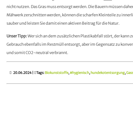
nicht nutzen. Das Gras muss entsorgt werden. Die Bauern müssen daher
Mähwerk zerschnitten werden, können die scharfen Kleinteile zu innerli
sauber und leisten Sie damit einen aktiven Beitrag für die Natur.
Unser Tipp:
Wer sich an dem zusätzlichen Plastikabfall stört, der kann 
Gebrauch ebenfalls im Restmüll entsorgt, aber im Gegensatz zu konven
und somit CO2-neutral verbrannt.
20.06.2024
|
Tags:
Biokunststoffe
,
#hygienisch
,
hundekotentsorgung
,
Gass