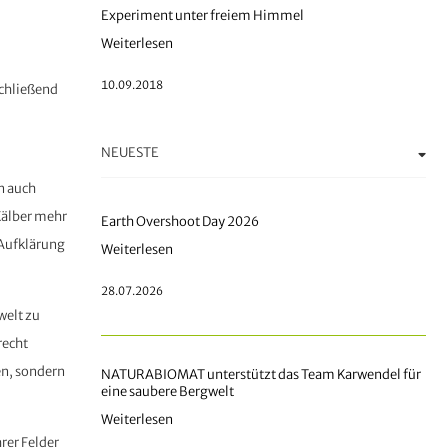
Experiment unter freiem Himmel
Weiterlesen
10.09.2018
schließend
NEUESTE
n auch
Kälber mehr
Earth Overshoot Day 2026
 Aufklärung
Weiterlesen
28.07.2026
welt zu
recht
en, sondern
NATURABIOMAT unterstützt das Team Karwendel für
eine saubere Bergwelt
Weiterlesen
rer Felder