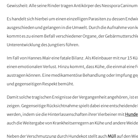
Gewissheit: Alle seine Rinder tragen Antikörper des Neospora Caninum 
Es handelt sich hierbei um einen einzelligen Parasiten zu dessen Endw
ausgeschieden und gelangen in die Umwelt. Durch die Aufnahme von k
kommt es zu einem Befall verschiedener Organe, der Gebärmutterschle
Unterentwicklung des Jungtiers führen.
Im Fall von Hannes Mair eine fatale Bilanz. Als Kleinbauer mit nur 15 
einen emotionalen Verlust. Hinzu kommt, dass Kühe, die einmal eine Fe
austragen können. Eine medikamentöse Behandlung oder Impfung gegen
und gegenseitigen Respekt bemüht.
Damit solche tragischen Ereignisse der Vergangenheit angehören, ist
zeigen. Gegenseitige Rücksichtnahme spielt dabei eine entscheidende 
werden, indem sie die Hinterlassenschaften ihrer Vierbeiner mit
Hunde
auch die Weitergabe von Krankheitserregern an Kühe und andere Weidet
Neben der Verschmutzung durch Hundekot stellt auch
Müll
auf den Wie