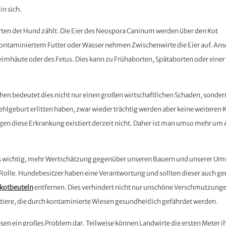
in sich.
irten der Hund zählt. Die Eier des Neospora Caninum werden über den Kot
ontaminiertem Futter oder Wasser nehmen Zwischenwirte die Eier auf. An
imhäute oder des Fetus. Dies kann zu Frühaborten, Spätaborten oder einer
Kühen bedeutet dies nicht nur einen großen wirtschaftlichen Schaden, sonder
hlgeburt erlitten haben, zwar wieder trächtig werden aber keine weiteren 
 diese Erkrankung existiert derzeit nicht. Daher ist man umso mehr um
 es wichtig, mehr Wertschätzung gegenüber unseren Bauern und unserer Um
Rolle. Hundebesitzer haben eine Verantwortung und sollten dieser auch ge
kotbeuteln
entfernen. Dies verhindert nicht nur unschöne Verschmutzung
iere, die durch kontaminierte Wiesen gesundheitlich gefährdet werden.
sen ein großes Problem dar. Teilweise können Landwirte die ersten Meter ih