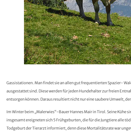
Gassistationen. Man findet sie an allen gut frequentierten Spazier- W
ausgestattet sind. Diese werden für jeden Hundehalter zur freien Entn
entsorgen können. Daraus resultiert nicht nur eine saubere Umwelt, de
Im Winter beim „Malerwies“-Bauer Hannes Mair in Tirol. Seine Kühe sin
insgesamt ereigneten sich 5 Frühgeburten, die für die Jungtiere alle
Todgeburt der Tierarzt informiert, denn diese Mortalitätsrate war ung