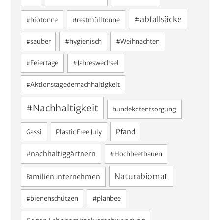
Haus und Garten
#abfallsäcke
#biotonne
#restmülltonne
Neuigkeiten
#sauber
#hygienisch
#Weihnachten
#Feiertage
#Jahreswechsel
#Aktionstagedernachhaltigkeit
#Nachhaltigkeit
hundekotentsorgung
Pfand
Gassi
Plastic Free July
#nachhaltiggärtnern
#Hochbeetbauen
Naturabiomat
Familienunternehmen
#bienenschützen
#planbee