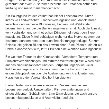
gefährdet oder vom Aussterben bedroht. Die Ursachen dafür sind
vielfältig und meist menschengemacht.
Ein Hauptgrund ist der Verlust natürlicher Lebensräume. Durch
intensive Landwirtschaft, Flächenversiegelung und Monokulturen
verschwinden wertvolle Blühwiesen, Hecken und Waldränder.
Lebensräume, auf die die Bienen angewiesen sind. Auch der Einsatz
von Pestiziden und synthetischen Düngemitteln setzt den Tieren
massiv zu. Diese Mittel schädigen nicht nur das Nervensystem der
Insekten, sondern zerstören auch ihre Nahrungsgrundlage. So zum
Beispiel die gelben Blüten des Löwenzahns. Eine Pflanze, die oft als
Unkraut angesehen wird, ist für Bienen eine wichtige Nahrungsquelle.
Ein weiterer Faktor ist der Klimawandel. Veränderte Temperaturen,
Frühjahrsverschiebungen und extreme Wetterereignisse wirken sich
auf das Nahrungsangebot und den Fortpflanzungszyklus vieler
Wildbienen negativ aus. Hinzu kommt die Konkurrenz durch
eingeschleppte Arten oder die Ausbreitung von Krankheiten und
Parasiten wie der Varroamilbe bei Honigbienen.
Bienen leiden unter einem komplexen Zusammenspiel aus
Lebensraumverlust, Umweltgiften, Klimaveränderungen und
eingeschleppten Schädlingen. Eine Entwicklung, die auch unsere
Lebensmittelproduktion und Artenvielfalt bedroht.