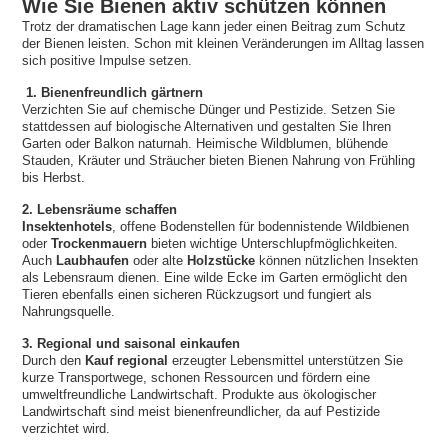
Wie Sie Bienen aktiv schützen können
Trotz der dramatischen Lage kann jeder einen Beitrag zum Schutz
der Bienen leisten. Schon mit kleinen Veränderungen im Alltag lassen
sich positive Impulse setzen.
1. Bienenfreundlich gärtnern
Verzichten Sie auf chemische Dünger und Pestizide. Setzen Sie
stattdessen auf
biologische Alternativen
und gestalten Sie Ihren
Garten oder Balkon naturnah. Heimische Wildblumen, blühende
Stauden, Kräuter und Sträucher bieten Bienen Nahrung von Frühling
bis Herbst.
2. Lebensräume schaffen
Insektenhotels
, offene Bodenstellen für bodennistende Wildbienen
oder
Trockenmauern
bieten wichtige Unterschlupfmöglichkeiten.
Auch
Laubhaufen
oder alte
Holzstücke
können nützlichen Insekten
als Lebensraum dienen. Eine wilde Ecke im Garten ermöglicht den
Tieren ebenfalls einen sicheren Rückzugsort und fungiert als
Nahrungsquelle.
3. Regional und saisonal einkaufen
Durch den
Kauf regional
erzeugter Lebensmittel unterstützen Sie
kurze Transportwege, schonen Ressourcen und fördern eine
umweltfreundliche Landwirtschaft. Produkte aus ökologischer
Landwirtschaft sind meist bienenfreundlicher, da auf Pestizide
verzichtet wird.