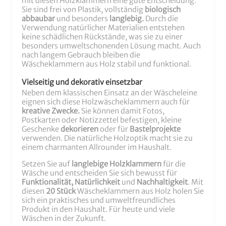
mit diesen Holzklammern eine gute Entscheidung.
Sie sind frei von Plastik, vollständig
biologisch
abbaubar
und besonders
langlebig.
Durch die
Verwendung natürlicher Materialien entstehen
keine schädlichen Rückstände, was sie zu einer
besonders umweltschonenden Lösung macht. Auch
nach langem Gebrauch bleiben die
Wäscheklammern aus Holz stabil und funktional.
Vielseitig und dekorativ einsetzbar
Neben dem klassischen Einsatz an der Wäscheleine
eignen sich diese Holzwäscheklammern auch für
kreative Zwecke.
Sie können damit Fotos,
Postkarten oder Notizzettel befestigen, kleine
Geschenke
dekorieren
oder für
Bastelprojekte
verwenden. Die natürliche Holzoptik macht sie zu
einem charmanten Allrounder im Haushalt.
Setzen Sie auf
langlebige Holzklammern
für die
Wäsche und entscheiden Sie sich bewusst für
Funktionalität, Natürlichkeit
und
Nachhaltigkeit
. Mit
diesen
20 Stück
Wäscheklammern aus Holz holen Sie
sich ein praktisches und umweltfreundliches
Produkt in den Haushalt. Für heute und viele
Wäschen in der Zukunft.