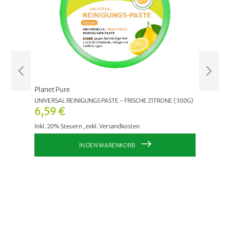
Planet Pure
Planet 
.)
UNIVERSAL REINIGUNGS PASTE - FRISCHE ZITRONE (300G)
BIO WC 
6,59 €
2,99
Inkl. 20% Steuern
,
exkl.
Versandkosten
Inkl. 20
IN DEN WARENKORB