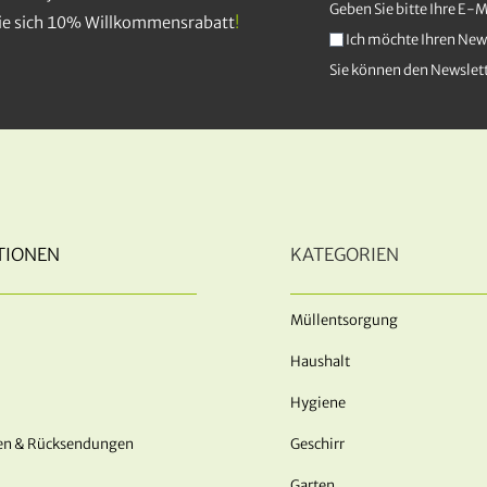
Geben Sie bitte Ihre E-
Sie sich 10% Willkommensrabatt
!
Ich möchte Ihren News
Sie können den Newslett
TIONEN
KATEGORIEN
Müllentsorgung
Haushalt
Hygiene
en & Rücksendungen
Geschirr
Garten