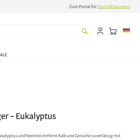
Zum Portal für
Geschäftskunden
SALE
er - Eukalyptus
ukalyptus und Neemöl entfernt Kalk und Gerüche zuverlässig mit