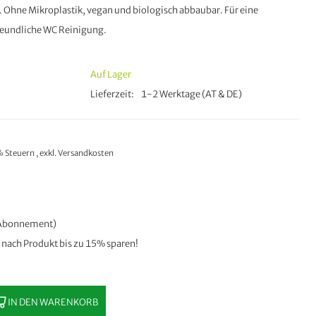
. Ohne Mikroplastik, vegan und biologisch abbaubar. Für eine
eundliche WC Reinigung.
Auf Lager
Lieferzeit
1-2 Werktage (AT & DE)
0% Steuern
,
exkl.
Versandkosten
n Abonnement)
e nach Produkt bis zu 15% sparen!
IN DEN WARENKORB