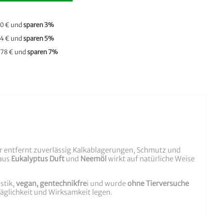
0 €
und
sparen
3
%
4 €
und
sparen
5
%
,78 €
und
sparen
7
%
. Er entfernt zuverlässig Kalkablagerungen, Schmutz und
 aus
Eukalyptus Duft
und
Neemöl
wirkt auf natürliche Weise
stik,
vegan, gentechnikfre
i und wurde
ohne Tierversuche
räglichkeit und Wirksamkeit legen.