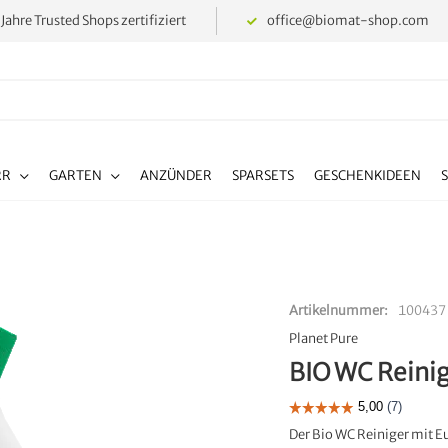
 Jahre Trusted Shops zertifiziert
office@biomat-shop.com
RR
GARTEN
ANZÜNDER
SPARSETS
GESCHENKIDEEN
Artikelnummer
100437
Planet Pure
BIO WC Reinig
Der Bio WC Reiniger mit E