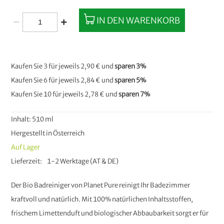
IN DEN WARENKORB
Kaufen Sie 3 für jeweils
2,90 €
und
sparen
3
%
Kaufen Sie 6 für jeweils
2,84 €
und
sparen
5
%
Kaufen Sie 10 für jeweils
2,78 €
und
sparen
7
%
Inhalt: 510 ml
Hergestellt in Österreich
Auf Lager
Lieferzeit
1-2 Werktage (AT & DE)
Der Bio Badreiniger von Planet Pure reinigt Ihr Badezimmer
kraftvoll und natürlich. Mit 100% natürlichen Inhaltsstoffen,
frischem Limettenduft und biologischer Abbaubarkeit sorgt er für