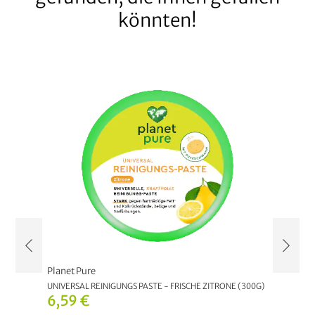
könnten!
Planet Pure
Planet 
UNIVERSAL REINIGUNGS PASTE - FRISCHE ZITRONE (300G)
BIO WC 
6,59 €
2,99