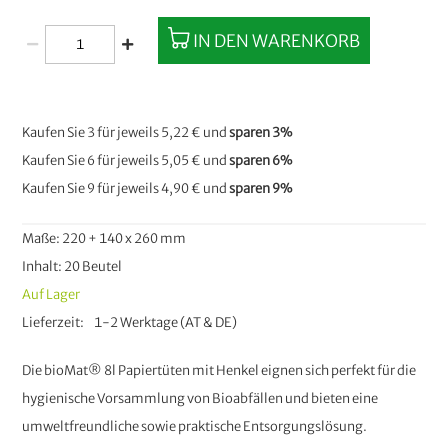
IN DEN WARENKORB
Kaufen Sie 3 für jeweils
5,22 €
und
sparen
3
%
Kaufen Sie 6 für jeweils
5,05 €
und
sparen
6
%
Kaufen Sie 9 für jeweils
4,90 €
und
sparen
9
%
Maße: 220 + 140 x 260 mm
Inhalt: 20 Beutel
Auf Lager
Lieferzeit
1-2 Werktage (AT & DE)
Die bioMat® 8l Papiertüten mit Henkel eignen sich perfekt für die
hygienische Vorsammlung von Bioabfällen und bieten eine
umweltfreundliche sowie praktische Entsorgungslösung.