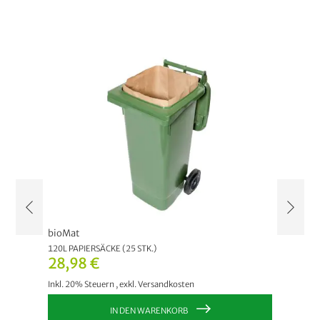
bioMat
bioMat
40 STK.)
120L PAPIERSÄCKE (25 STK.)
240L PA
28,98 €
33,2
Inkl. 20% Steuern
,
exkl.
Versandkosten
Inkl. 20
IN DEN WARENKORB