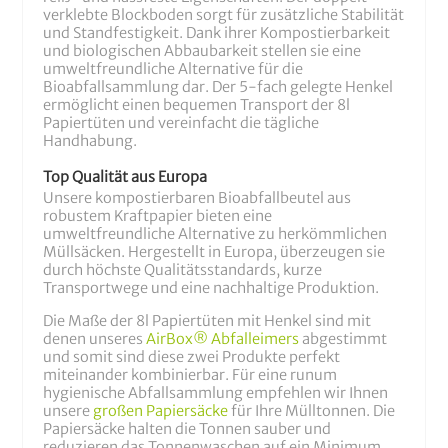
verklebte Blockboden sorgt für zusätzliche Stabilität
und Standfestigkeit. Dank ihrer Kompostierbarkeit
und biologischen Abbaubarkeit stellen sie eine
umweltfreundliche Alternative für die
Bioabfallsammlung dar. Der 5-fach gelegte Henkel
ermöglicht einen bequemen Transport der 8l
Papiertüten und vereinfacht die tägliche
Handhabung.
Top Qualität aus Europa
Unsere kompostierbaren Bioabfallbeutel aus
robustem Kraftpapier bieten eine
umweltfreundliche Alternative zu herkömmlichen
Müllsäcken. Hergestellt in Europa, überzeugen sie
durch höchste Qualitätsstandards, kurze
Transportwege und eine nachhaltige Produktion.
Die Maße der 8l Papiertüten mit Henkel sind mit
denen unseres
AirBox® Abfalleimers
abgestimmt
und somit sind diese zwei Produkte perfekt
miteinander kombinierbar. Für eine runum
hygienische Abfallsammlung empfehlen wir Ihnen
unsere
großen Papiersäcke
für Ihre Mülltonnen. Die
Papiersäcke halten die Tonnen sauber und
reduzieren das Tonnenwaschen auf ein Minimum.