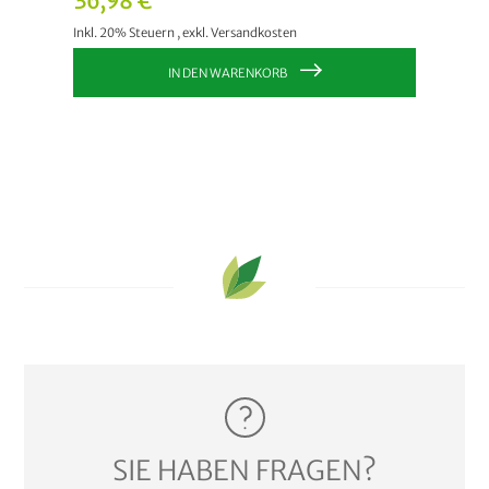
36,98 €
21,9
Inkl. 20% Steuern
,
exkl.
Versandkosten
Inkl. 20
IN DEN WARENKORB
SIE HABEN FRAGEN?