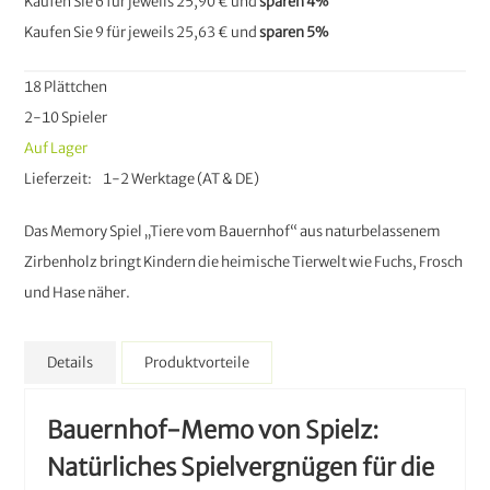
Kaufen Sie 6 für jeweils
25,90 €
und
sparen
4
%
Kaufen Sie 9 für jeweils
25,63 €
und
sparen
5
%
18 Plättchen
2-10 Spieler
Auf Lager
Lieferzeit
1-2 Werktage (AT & DE)
Das Memory Spiel „Tiere vom Bauernhof“ aus naturbelassenem
Zirbenholz bringt Kindern die heimische Tierwelt wie Fuchs, Frosch
und Hase näher.
Details
Produktvorteile
Bauernhof-Memo von Spielz:
Natürliches Spielvergnügen für die