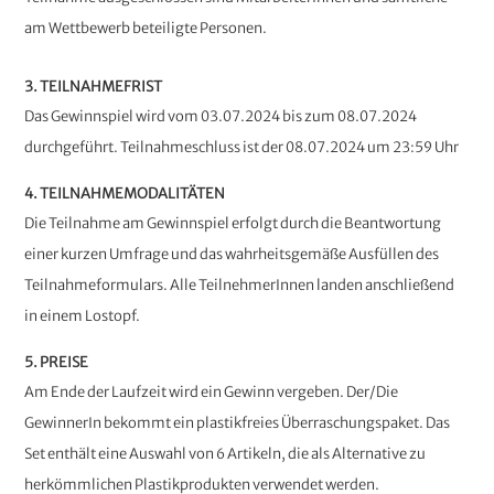
am Wettbewerb beteiligte Personen.
3. TEILNAHMEFRIST
Das Gewinnspiel wird vom 03.07.2024 bis zum 08.07.2024
durchgeführt. Teilnahmeschluss ist der 08.07.2024 um 23:59 Uhr
4. TEILNAHMEMODALITÄTEN
Die Teilnahme am Gewinnspiel erfolgt durch die Beantwortung
einer kurzen Umfrage und das wahrheitsgemäße Ausfüllen des
Teilnahmeformulars. Alle TeilnehmerInnen landen anschließend
in einem Lostopf.
5. PREISE
Am Ende der Laufzeit wird ein Gewinn vergeben. Der/Die
GewinnerIn bekommt ein plastikfreies Überraschungspaket. Das
Set enthält eine Auswahl von 6 Artikeln, die als Alternative zu
herkömmlichen Plastikprodukten verwendet werden.