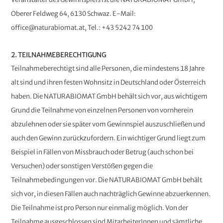
Oberer Feldweg 64, 6130 Schwaz. E-Mail:
office@naturabiomat.at, Tel.: +43 5242 74 100
2. TEILNAHMEBERECHTIGUNG
Teilnahmeberechtigt sind alle Personen, die mindestens 18 Jahre
alt sind und ihren festen Wohnsitz in Deutschland oder Österreich
haben. Die NATURABIOMAT GmbH behält sich vor, aus wichtigem
Grund die Teilnahme von einzelnen Personen von vornherein
abzulehnen oder sie später vom Gewinnspiel auszuschließen und
auch den Gewinn zurückzufordern. Ein wichtiger Grund liegt zum
Beispiel in Fällen von Missbrauch oder Betrug (auch schon bei
Versuchen) oder sonstigen Verstößen gegen die
Teilnahmebedingungen vor. Die NATURABIOMAT GmbH behält
sich vor, in diesen Fällen auch nachträglich Gewinne abzuerkennen.
Die Teilnahme ist pro Person nur einmalig möglich. Von der
Teilnahme ausgeschlossen sind MitarbeiterInnen und sämtliche