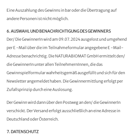
Eine Auszahlung des Gewinns in bar oder die Übertragung auf
andere Personen ist nicht möglich.
6. AUSWAHL UND BENACHRICHTIGUNG DES GEWINNERS
Der/ Die GewinnerIn wird am 09.07.2024 ausgelost und umgehend
per E ‐Mail über die im Teilnahmeformular angegebene E ‐Mail‐
Adresse benachrichtig. Die NATURABIOMAT GmbH ermittelt den/
die GewinnerIn unter allen TeilnehmernInnen, die das
Gewinnspielformular wahrheitsgemäß ausgefüllt und sich für den
Newsletter angemeldet haben. Die Gewinnermittlung erfolgt per
Zufallsprinzip durch eine Auslosung.
Der Gewinn wird dann über den Postweg an den/ die GewinnerIn
verschickt. Der Versand erfolgt ausschließlich an eine Adresse in
Deutschland oder Österreich.
7. DATENSCHUTZ