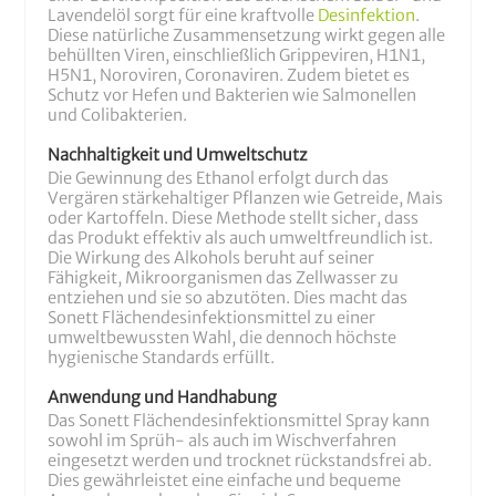
Lavendelöl sorgt für eine kraftvolle
Desinfektion
.
Diese natürliche Zusammensetzung wirkt gegen alle
behüllten Viren, einschließlich Grippeviren, H1N1,
H5N1, Noroviren, Coronaviren. Zudem bietet es
Schutz vor Hefen und Bakterien wie Salmonellen
und Colibakterien.
Nachhaltigkeit und Umweltschutz
Die Gewinnung des Ethanol erfolgt durch das
Vergären stärkehaltiger Pflanzen wie Getreide, Mais
oder Kartoffeln. Diese Methode stellt sicher, dass
das Produkt effektiv als auch umweltfreundlich ist.
Die Wirkung des Alkohols beruht auf seiner
Fähigkeit, Mikroorganismen das Zellwasser zu
entziehen und sie so abzutöten. Dies macht das
Sonett Flächendesinfektionsmittel zu einer
umweltbewussten Wahl, die dennoch höchste
hygienische Standards erfüllt.
Anwendung und Handhabung
Das Sonett Flächendesinfektionsmittel Spray kann
sowohl im Sprüh- als auch im Wischverfahren
eingesetzt werden und trocknet rückstandsfrei ab.
Dies gewährleistet eine einfache und bequeme