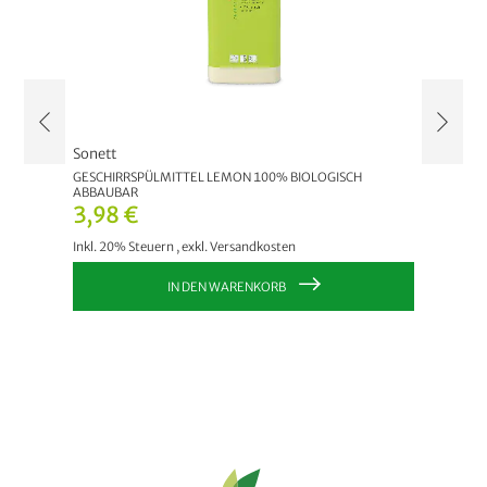
Sonett
Sonett
GESCHIRRSPÜLMITTEL LEMON 100% BIOLOGISCH
HÄNDED
ABBAUBAR
Ab
5
3,98 €
Inkl. 20
Inkl. 20% Steuern
,
exkl.
Versandkosten
IN DEN WARENKORB