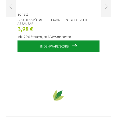
Sonett
Sonett
GESCHIRRSPÜLMITTEL LEMON 100% BIOLOGISCH
GESCHIR
ABBAUBAR
ABBAUB
3,98 €
3,98
Inkl. 20% Steuern
,
exkl.
Versandkosten
Inkl. 20
IN DEN WARENKORB