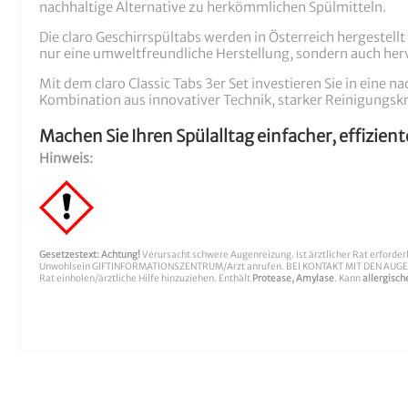
nachhaltige Alternative zu herkömmlichen Spülmitteln.
Die claro Geschirrspültabs werden in Österreich hergestell
nur eine umweltfreundliche Herstellung, sondern auch her
Mit dem claro Classic Tabs 3er Set investieren Sie in eine 
Kombination aus innovativer Technik, starker Reinigungsk
Machen Sie Ihren Spülalltag einfacher, effizient
Hinweis:
Gesetzestext:
Achtung!
Verursacht schwere Augenreizung. Ist ärztlicher Rat erforde
Unwohlsein GIFTINFORMATIONSZENTRUM/Arzt anrufen. BEI KONTAKT MIT DEN AUGEN: Ei
Rat einholen/ärztliche Hilfe hinzuziehen. Enthält
Protease, Amylase
. Kann
allergisc