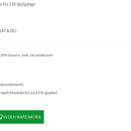
bs für 210 Spülgänge
(AT & DE)
. 20% Steuern
,
exkl.
Versandkosten
n Abonnement)
e nach Produkt bis zu 15% sparen!
IN DEN WARENKORB