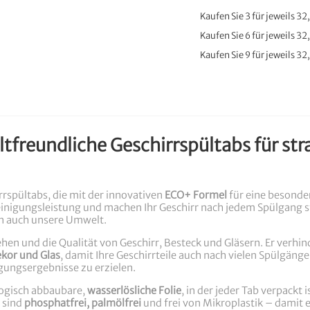
Kaufen Sie 3 für jeweils
32
Kaufen Sie 6 für jeweils
32
Kaufen Sie 9 für jeweils
32
ltfreundliche Geschirrspültabs für st
rrspültabs, die mit der innovativen
ECO+ Formel
für eine besonde
einigungsleistung und machen Ihr Geschirr nach jedem Spülgang 
ern auch unsere Umwelt.
en und die Qualität von Geschirr, Besteck und Gläsern. Er verhinde
kor und Glas
, damit Ihre Geschirrteile auch nach vielen Spülgän
ungsergebnisse zu erzielen.
ologisch abbaubare,
wasserlösliche Folie
, in der jeder Tab verpackt i
 sind
phosphatfrei, palmölfrei
und frei von Mikroplastik – damit 