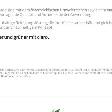
t und sind mit dem
österreichischen Umweltzeichen
sowie dem
eu
vorragende Qualität und Sicherheit in der Anwendung.
nachhaltige Reinigungslösung, die Ihre Küche sauber hält und gleic
raft und nachhaltigem Konzept.
er und grüner mit claro.
rlich, Verpackung oder Kennzeichnungsetikett bereithalten. Darf nicht in die Hände von Kinde
nige Minuten lang behutsam mit Wasser spülen. Eventuell vorhandene Kontaktlinsen nach Mö
he Reaktionen
hervorrufen.