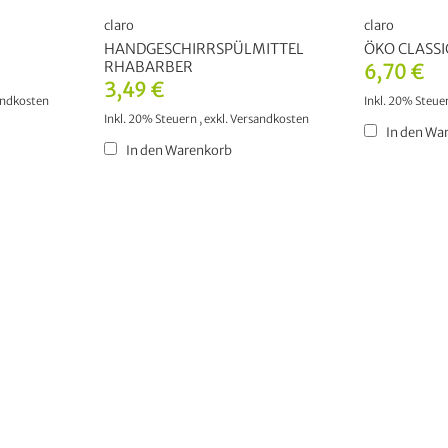
claro
claro
HANDGESCHIRRSPÜLMITTEL
ÖKO CLASSIC
RHABARBER
6,70 €
3,49 €
andkosten
Inkl. 20% Steue
Inkl. 20% Steuern
,
exkl.
Versandkosten
In den Wa
In den Warenkorb