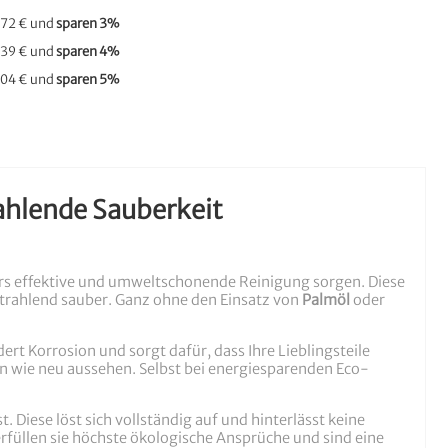
,72 €
und
sparen
3
%
,39 €
und
sparen
4
%
,04 €
und
sparen
5
%
rahlende Sauberkeit
rs effektive und umweltschonende Reinigung sorgen. Diese
strahlend sauber. Ganz ohne den Einsatz von
Palmöl
oder
rt Korrosion und sorgt dafür, dass Ihre Lieblingsteile
gen wie neu aussehen. Selbst bei energiesparenden Eco-
st. Diese löst sich vollständig auf und hinterlässt keine
erfüllen sie höchste ökologische Ansprüche und sind eine