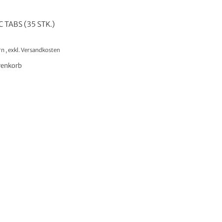
 TABS (35 STK.)
rn
,
exkl.
Versandkosten
renkorb