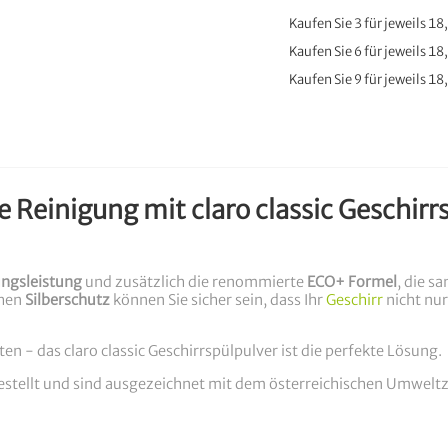
Kaufen Sie 3 für jeweils
18
Kaufen Sie 6 für jeweils
18
Kaufen Sie 9 für jeweils
18
Reinigung mit claro classic Geschirrs
ungsleistung
und zusätzlich die renommierte
ECO+ Formel
, die s
chen
Silberschutz
können Sie sicher sein, dass Ihr
Geschirr
nicht nur
n - das claro classic Geschirrspülpulver ist die perfekte Lösung.
estellt und sind ausgezeichnet mit dem österreichischen Umwelt