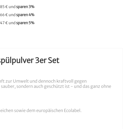
,85 €
und
sparen
3
%
,66 €
und
sparen
4
%
,47 €
und
sparen
5
%
pülpulver 3er Set
anft zur Umwelt und dennoch kraftvoll gegen
 sauber, sondern auch geschützt ist - und das ganz ohne
zeichen sowie dem europäischen Ecolabel.