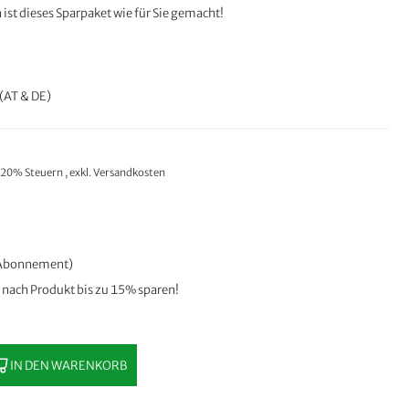
ist dieses Sparpaket wie für Sie gemacht!
(AT & DE)
. 20% Steuern
,
exkl.
Versandkosten
n Abonnement)
e nach Produkt bis zu 15% sparen!
IN DEN WARENKORB