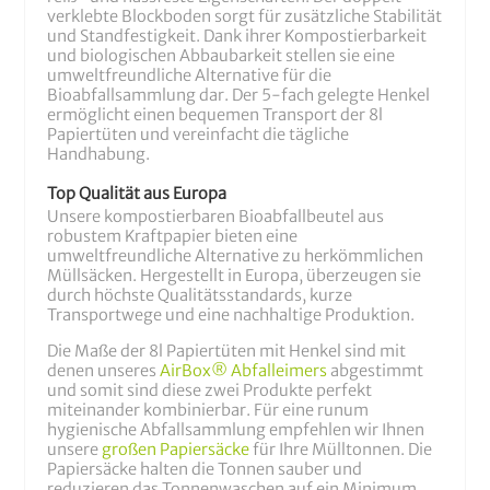
verklebte Blockboden sorgt für zusätzliche Stabilität
und Standfestigkeit. Dank ihrer Kompostierbarkeit
und biologischen Abbaubarkeit stellen sie eine
umweltfreundliche Alternative für die
Bioabfallsammlung dar. Der 5-fach gelegte Henkel
ermöglicht einen bequemen Transport der 8l
Papiertüten und vereinfacht die tägliche
Handhabung.
Top Qualität aus Europa
Unsere kompostierbaren Bioabfallbeutel aus
robustem Kraftpapier bieten eine
umweltfreundliche Alternative zu herkömmlichen
Müllsäcken. Hergestellt in Europa, überzeugen sie
durch höchste Qualitätsstandards, kurze
Transportwege und eine nachhaltige Produktion.
Die Maße der 8l Papiertüten mit Henkel sind mit
denen unseres
AirBox® Abfalleimers
abgestimmt
und somit sind diese zwei Produkte perfekt
miteinander kombinierbar. Für eine runum
hygienische Abfallsammlung empfehlen wir Ihnen
unsere
großen Papiersäcke
für Ihre Mülltonnen. Die
Papiersäcke halten die Tonnen sauber und
reduzieren das Tonnenwaschen auf ein Minimum.