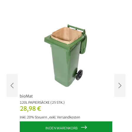
bioMat
bioMat
40 STK.)
120L PAPIERSÄCKE (25 STK.)
240L PA
28,98 €
33,2
Inkl. 20% Steuern
,
exkl.
Versandkosten
Inkl. 20
IN DEN WARENKORB