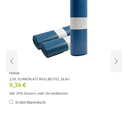
reMat
r
)
120L SCHWERLAST MÜLLBEUTEL, BLAU
2
ST
9,34 €
9
Inkl. 20% Steuern
,
exkl.
Versandkosten
In
In den Warenkorb