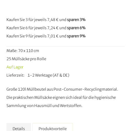
Kaufen Sie 3 für jeweils
7,48 €
und
sparen
3
%
Kaufen Sie 6 für jeweils
7,24 €
und
sparen
6
%
Kaufen Sie 9 für jeweils
7,01 €
und
sparen
9
%
Maße: 70 x 110 cm
25 Müllsäcke pro Rolle
Auf Lager
Lieferzeit
1-2 Werktage (AT & DE)
Große 120l Müllbeutel aus Post-Consumer-Recyclingmaterial.
Die praktischen Müllsäcke eignen sich ideal für die hygienische
Sammlung von Hausmüll und Wertstoffen.
Details
Produktvorteile