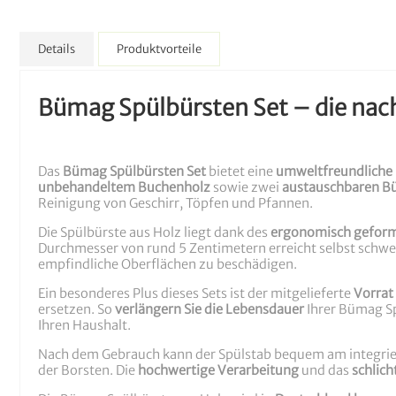
Details
Produktvorteile
Bümag Spülbürsten Set – die nach
Das
Bümag Spülbürsten Set
bietet eine
umweltfreundliche 
unbehandeltem Buchenholz
sowie zwei
austauschbaren B
Reinigung von Geschirr, Töpfen und Pfannen.
Die Spülbürste aus Holz liegt dank des
ergonomisch geform
Durchmesser von rund 5 Zentimetern erreicht selbst schwer
empfindliche Oberflächen zu beschädigen.
Ein besonderes Plus dieses Sets ist der mitgelieferte
Vorrat
ersetzen. So
verlängern Sie die Lebensdauer
Ihrer Bümag Sp
Ihren Haushalt.
Nach dem Gebrauch kann der Spülstab bequem am integrie
der Borsten. Die
hochwertige Verarbeitung
und das
schlich