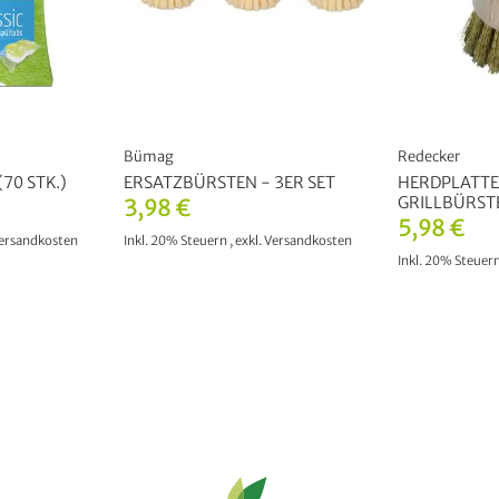
Bümag
Redecker
70 STK.)
ERSATZBÜRSTEN - 3ER SET
HERDPLATTE
GRILLBÜRST
3,98 €
5,98 €
ersandkosten
Inkl. 20% Steuern
,
exkl.
Versandkosten
Inkl. 20% Steuer
KORB
IN DEN WARENKORB
IN DEN 