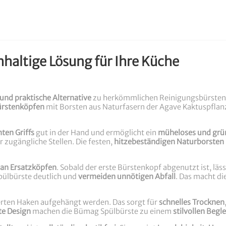
haltige Lösung für Ihre Küche
und praktische Alternative
zu herkömmlichen Reinigungsbürsten a
ürstenköpfen
mit Borsten aus Naturfasern der Agave Kaktuspflanze.
ten Griffs
gut in der Hand und ermöglicht ein
müheloses und grün
 zugängliche Stellen. Die festen,
hitzebeständigen Naturborsten
 an Ersatzköpfen
. Sobald der erste Bürstenkopf abgenutzt ist, lä
ülbürste deutlich und
vermeiden unnötigen Abfall
. Das macht di
rten Haken aufgehängt werden. Das sorgt für
schnelles Trocknen
te Design
machen die Bümag Spülbürste zu einem
stilvollen Begle