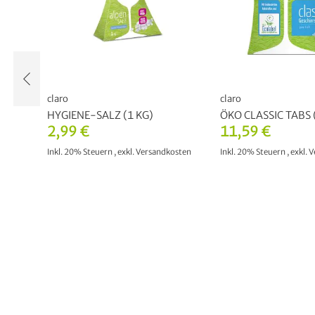
claro
claro
HYGIENE-SALZ (1 KG)
ÖKO CLASSIC TABS (
2,99 €
11,59 €
osten
Inkl. 20% Steuern
,
exkl.
Versandkosten
Inkl. 20% Steuern
,
exkl.
V
IN DEN WARENKORB
IN DEN WAREN