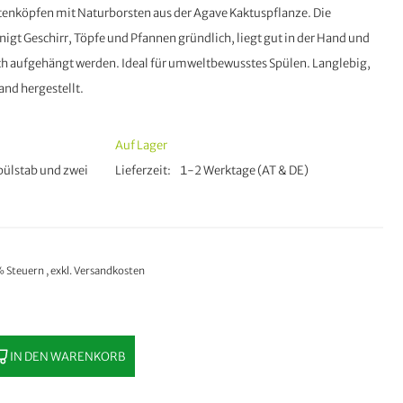
enköpfen mit Naturborsten aus der Agave Kaktuspflanze. Die
nigt Geschirr, Töpfe und Pfannen gründlich, liegt gut in der Hand und
h aufgehängt werden. Ideal für umweltbewusstes Spülen. Langlebig,
and hergestellt.
Auf Lager
pülstab und zwei
Lieferzeit
1-2 Werktage (AT & DE)
0% Steuern
,
exkl.
Versandkosten
IN DEN WARENKORB