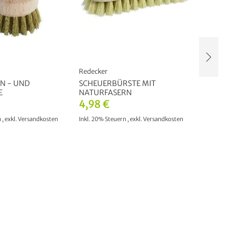
Redecker
Redeck
N - UND
SCHEUERBÜRSTE MIT
GEMÜ
E
NATURFASERN
5,48
4,98 €
Inkl. 20
n
,
exkl.
Versandkosten
Inkl. 20% Steuern
,
exkl.
Versandkosten
I
WARENKORB
IN DEN WARENKORB